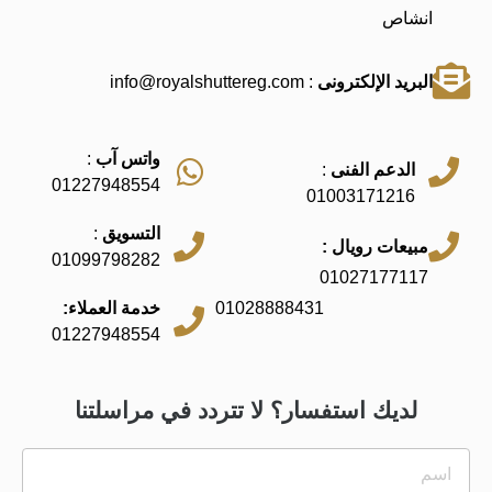
انشاص
البريد الإلكترونى
: info@royalshuttereg.com
واتس آب
:
الدعم الفنى
:
01227948554
01003171216
التسويق
:
مبيعات رويال :
01099798282
01027177117
01028888431
خدمة العملاء:
01227948554
لديك استفسار؟ لا تتردد في مراسلتنا