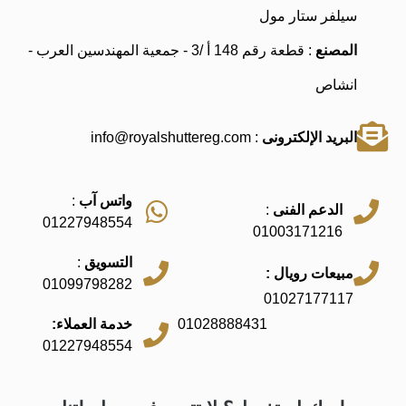
سيلفر ستار مول
المصنع
: قطعة رقم 148 أ /3 - جمعية المهندسين العرب -
انشاص
البريد الإلكترونى
: info@royalshuttereg.com
واتس آب
:
الدعم الفنى
:
01227948554
01003171216
التسويق
:
مبيعات رويال :
01099798282
01027177117
01028888431
خدمة العملاء:
01227948554