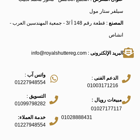
سيلفر ستار مول
المصنع
: قطعة رقم 148 أ /3 - جمعية المهندسين العرب -
انشاص
البريد الإلكترونى
: info@royalshuttereg.com
واتس آب
:
الدعم الفنى
:
01227948554
01003171216
التسويق
:
مبيعات رويال :
01099798282
01027177117
01028888431
خدمة العملاء:
01227948554