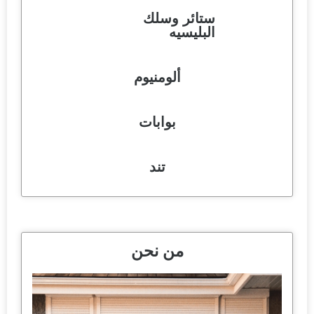
ستائر وسلك
البليسيه
ألومنيوم
بوابات
تند
من نحن