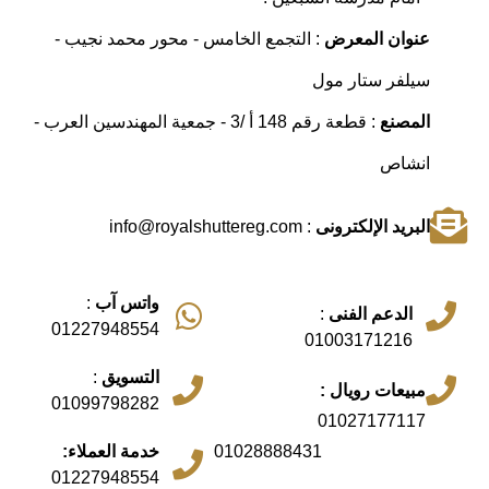
عنوان المعرض
: التجمع الخامس - محور محمد نجيب -
سيلفر ستار مول
المصنع
: قطعة رقم 148 أ /3 - جمعية المهندسين العرب -
انشاص
البريد الإلكترونى
: info@royalshuttereg.com
واتس آب
:
الدعم الفنى
:
01227948554
01003171216
التسويق
:
مبيعات رويال :
01099798282
01027177117
01028888431
خدمة العملاء:
01227948554