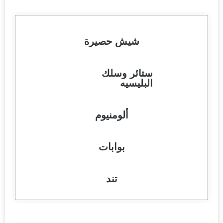
شيش حصيرة
ستائر وسلك
البليسيه
ألومنيوم
بوابات
تند