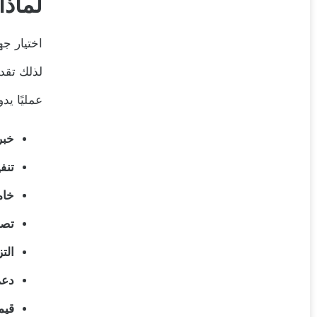
لماذا
اختيار جه
لذلك تقد
عمليًا يد
خبر
تنف
خام
تصم
الت
دعم
قيم