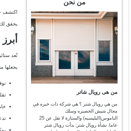
من نحن
اكتشف حل
يحقق لك 
أبرز 
تُعد ستائ
يجعلها من
توف
من هى رويال شاتر
تقل
من هي رويال شتر ؟ هي شركة ذات خبره في
خام
مجال شيش الحصيره وسلك
الناموس(البليسيه) والستارة لا تقل عن 25
تدع
عاما. نشأة رويال شتر: بدأت رويال شتر
يمك