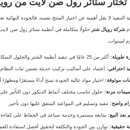
 تختار ستائر رول صن لايت من روي
ة التنفيذ لا يقل أهمية عن اختيار المنتج نفسه، فالجودة النهائية 
م
شركة رويال شتر
حلولًا متكاملة في أنظمة ستائر رول صن لايت 
وم لسنوات.
ة طويلة:
أكثر من 25 عامًا في تنفيذ أنظمة الشتر والحلول المتكاملة، مما ينعكس على دقة فهم احتياجات كل مشروع.
يذ احترافي:
اعتماد على أساليب تركيب حديثة تضمن ثبات النظام و
ات موثوقة:
اختيار مواد عالية الجودة تمنح أداءً مستقرًا ومظهرًا أ
يمات مرنة:
حلول تناسب مختلف أنماط الديكور دون التأثير على 
زام واضح:
تنفيذ وتسليم في المواعيد المتفق عليها دون تأخير.
 بعد البيع:
متابعة مستمرة وخدمة تساعد في الحفاظ على كفاءة ا
ة حقيقية:
توازن بين الجودة والتكلفة لتحقيق أفضل استفادة للعم