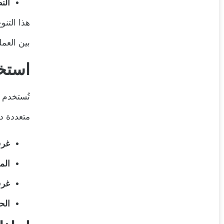
النظا
هذا التنو
بين العمل
استخ
تُستخدم س
متعددة د
غرف
الم
غرف
الح