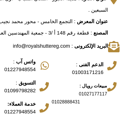
السبعين .
عنوان المعرض
: التجمع الخامس - محور محمد نجيب 
المصنع
: قطعة رقم 148 أ /3 - جمعية المهندسين العرب - انشاص
البريد الإلكترونى
: info@royalshuttereg.com
واتس آب
:
الدعم الفنى
:
01227948554
01003171216
التسويق
:
مبيعات رويال :
01099798282
01027177117
01028888431
خدمة العملاء:
01227948554