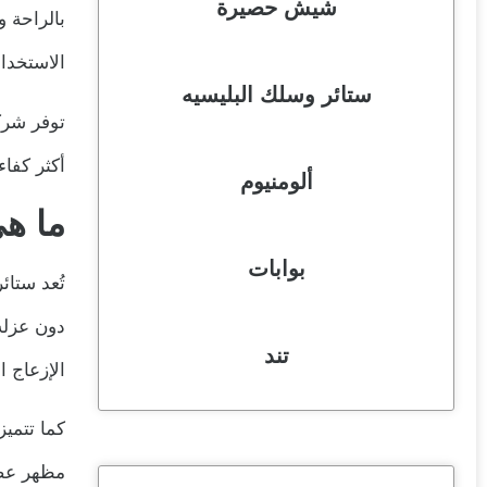
شيش حصيرة
بالراحة 
الاستخدام
ستائر وسلك البليسيه
توفر شرك
أكثر كفا
ألومنيوم
ما ه
بوابات
تُعد ستا
دون عزله
تند
الإزعاج 
كما تتميز
مظهر عصر