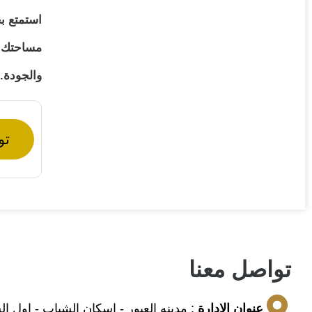
استمتع بح
مساحتك. 
والجودة.
تو
تواصل معنا
عنوان الادارة
: مدينه العبور - اسكان الشباب - اول ا