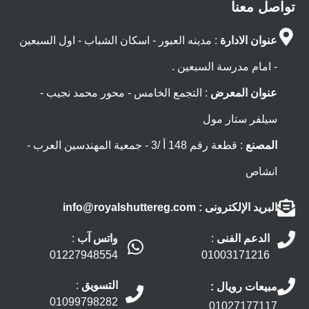
تواصل معنا
عنوان الادارة
: مدينه العبور - اسكان الشباب - اول السبعين
- امام مدرسة السبعين .
عنوان المعرض
: التجمع الخامس - محور محمد نجيب -
سيلفر ستار مول
المصنع
: قطعة رقم 148 أ /3 - جمعية المهندسين العرب -
انشاص
البريد الإلكترونى
: info@royalshuttereg.com
الدعم الفنى
:
واتس آب
:
01227948554
01003171216
التسويق
:
مبيعات رويال :
01099798282
01027177117