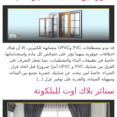
قد تبدو مصطلحات PVC وUPVC متشابهة للكثيرين، إلا أن هناك
اختلافات جوهرية بينهما تؤثر على خصائص كل مادة واستخداماتها،
خاصةً في تطبيقات البناء والتشطيبات، مما يجعل التعرف على
الفرق بين شبابيك PVC و UPVC أمرًا ضروريًا قبل اتخاذ قرار
الشراء، خاصةً لمن يبحث عن شبابيك عصرية تجمع بين المتانة،
وسهولة الصيانة، والقدرة على توفير عزل […]
ستائر بلاك اوت للبلكونة